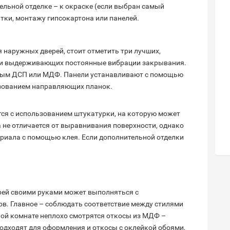
ельной отделке – к окраске (если выбран самый
итки, монтажу гипсокартона или панелей.
 наружных дверей, стоит отметить три лучших,
 и выдерживающих постоянные вибрации закрывания.
ным ДСП или МДФ. Панели устанавливают с помощью
ьзованием направляющих планок.
ся с использованием штукатурки, на которую может
 не отличается от выравнивания поверхности, однако
риала с помощью клея. Если дополнительной отделки
рей своими руками может выполняться с
в. Главное – соблюдать соответствие между стилями
лой комнате неплохо смотрятся откосы из МДФ –
 Подходят для оформления и откосы с оклейкой обоями,