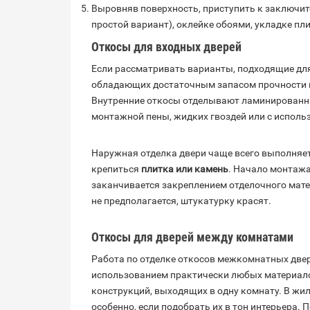
Выровняв поверхность, приступить к заключит
простой вариант), оклейке обоями, укладке пл
Откосы для входных дверей
Если рассматривать варианты, подходящие для
обладающих достаточным запасом прочности
Внутренние откосы отделывают ламинирован
монтажной пены, жидких гвоздей или с испол
Наружная отделка двери чаще всего выполняет
крепиться
плитка или камень
. Начало монтажа
заканчивается закреплением отделочного мате
не предполагается, штукатурку красят.
Откосы для дверей между комнатами
Работа по отделке откосов межкомнатных две
использованием практически любых материало
конструкций, выходящих в одну комнату. В жи
особенно, если подобрать их в тон интерьера.